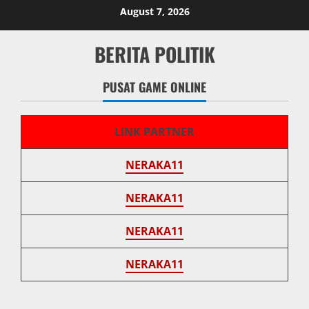
Skip
August 7, 2026
to
content
BERITA POLITIK
PUSAT GAME ONLINE
LINK PARTNER
NERAKA11
NERAKA11
NERAKA11
NERAKA11