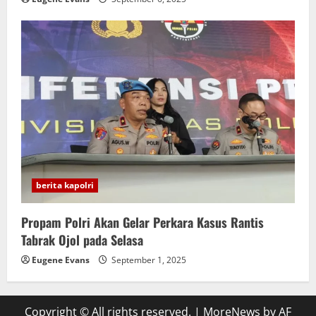
berita kapolri
Propam Polri Akan Gelar Perkara Kasus Rantis
Tabrak Ojol pada Selasa
Eugene Evans
September 1, 2025
Copyright © All rights reserved.
|
MoreNews
by AF