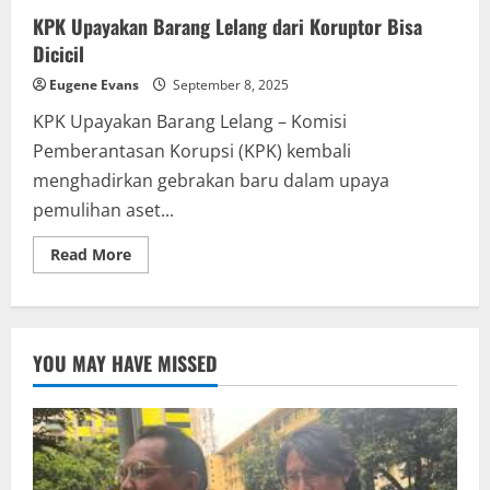
KPK Upayakan Barang Lelang dari Koruptor Bisa
Dicicil
Eugene Evans
September 8, 2025
KPK Upayakan Barang Lelang – Komisi
Pemberantasan Korupsi (KPK) kembali
menghadirkan gebrakan baru dalam upaya
pemulihan aset...
Read
Read More
more
about
KPK
Upayakan
Barang
Lelang
YOU MAY HAVE MISSED
dari
Koruptor
Bisa
Dicicil