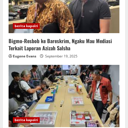
berita kapolri
Bigmo-Resbob ke Bareskrim, Ngaku Mau Mediasi
Terkait Laporan Azizah Salsha
Eugene Evans
September 19, 2025
berita kapolri